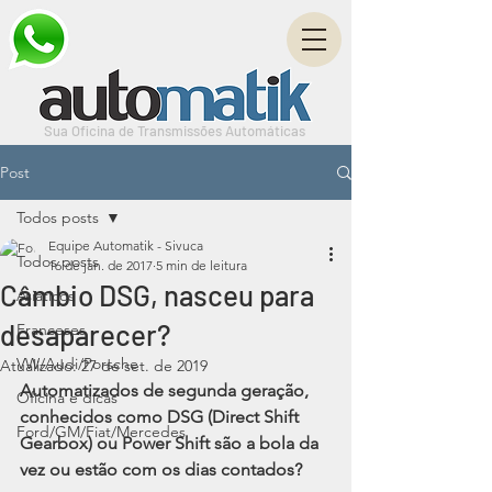
Sua Oficina de Transmissões Automáticas
Post
Todos posts
Equipe Automatik - Sivuca
Todos posts
16 de jan. de 2017
5 min de leitura
Câmbio DSG, nasceu para
Asiáticos
desaparecer?
Franceses
VW/Audi/Porsche
Atualizado:
27 de set. de 2019
Automatizados de segunda geração, 
Oficina e dicas
conhecidos como DSG (Direct Shift 
Ford/GM/Fiat/Mercedes
Gearbox) ou Power Shift são a bola da 
vez ou estão com os dias contados?