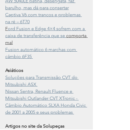
AW 5040LE patina, desengata, faz 
barulho, mas dá para consertar
Captiva V6 com trancos e problemas 
na ré – 6T70
F
ord Fusion e Edge 4×4 sofrem com a 
caixa de transferência que se 
comporta 
mal
Fusion automático 6 marchas com 
câmbio 6F35 
Asiáticos
Soluções para Transmissão CVT do 
Mitsubishi ASX 
Nissan Sentra, Renault Fluence e 
Mitsubishi Outlander CVT XTronic - 
Câmbio Automático SLXA Honda Civic 
de 2001 a 2005 e seus problemas 
Artigos no site da Solupeças