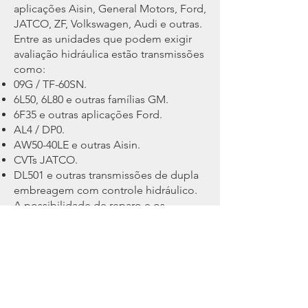
aplicações Aisin, General Motors, Ford,
JATCO, ZF, Volkswagen, Audi e outras.
Entre as unidades que podem exigir
avaliação hidráulica estão transmissões
como:
09G / TF-60SN.
6L50, 6L80 e outras famílias GM.
6F35 e outras aplicações Ford.
AL4 / DP0.
AW50-40LE e outras Aisin.
CVTs JATCO.
DL501 e outras transmissões de dupla
embreagem com controle hidráulico.
A possibilidade de reparo e os
procedimentos variam conforme o
código exato do componente.