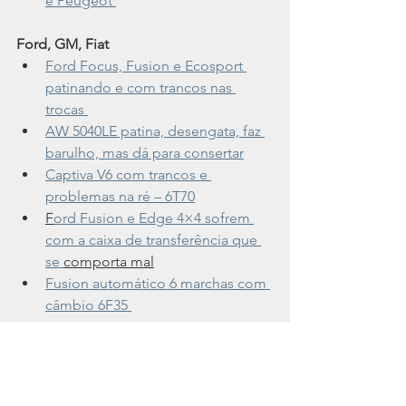
e Peugeot 
Ford, GM, Fiat
Ford Focus, Fusion e Ecosport 
patinando e com trancos nas 
trocas 
AW 5040LE patina, desengata, faz 
barulho, mas dá para consertar
Captiva V6 com trancos e 
problemas na ré – 6T70
F
ord Fusion e Edge 4×4 sofrem 
com a caixa de transferência que 
se 
comporta mal
Fusion automático 6 marchas com 
câmbio 6F35 
Asiáticos
Soluções para Transmissão CVT 
do Mitsubishi ASX 