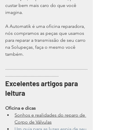
custar bem mais caro do que você 
imagina.
A Automatik é uma oficina reparadora, 
nós compramos as peças que usamos 
para reparar a transmissão de seu carro 
na Solupeças, faça o mesmo você 
também. 
.......................................................................
..............................................
Excelentes artigos para 
leitura
Oficina e dicas
Sonhos e realidades do reparo de 
Corpo de Válvulas
Um guia para as luzes espia de seu 