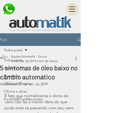
Sua Oficina de Transmissões Automáticas
Post
Todos posts
Equipe Automatik - Sivuca
Todos posts
15 de mar. de 2019
5 min de leitura
5 sintomas de óleo baixo no
Asiáticos
câmbio automático
Franceses
VW/Audi/Porsche
Atualizado:
27 de set. de 2019
Oficina e dicas
É fato que normalmente o dono do 
Ford/GM/Fiat/Mercedes
carro não faz a menor ideia do que 
pode estar se passando com seu carro 