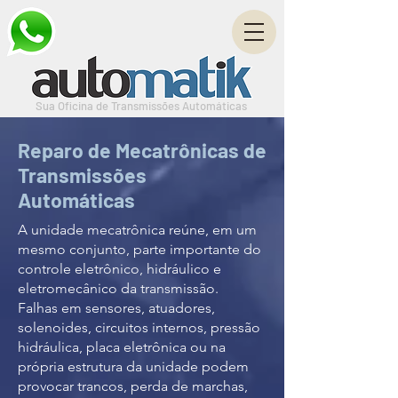
Sua Oficina de Transmissões Automáticas
Reparo de Mecatrônicas de
Transmissões
Automáticas
A unidade mecatrônica reúne, em um
mesmo conjunto, parte importante do
controle eletrônico, hidráulico e
eletromecânico da transmissão.
Falhas em sensores, atuadores,
solenoides, circuitos internos, pressão
hidráulica, placa eletrônica ou na
própria estrutura da unidade podem
provocar trancos, perda de marchas,