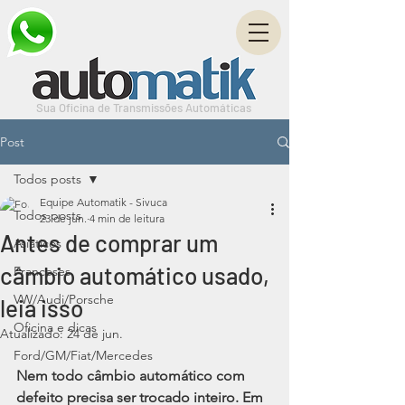
Sua Oficina de Transmissões Automáticas
Post
Todos posts
Equipe Automatik - Sivuca
Todos posts
23 de jun.
4 min de leitura
Antes de comprar um
Asiáticos
câmbio automático usado,
Franceses
VW/Audi/Porsche
leia isso
Oficina e dicas
Atualizado:
24 de jun.
Ford/GM/Fiat/Mercedes
Nem todo câmbio automático com 
defeito precisa ser trocado inteiro. Em 