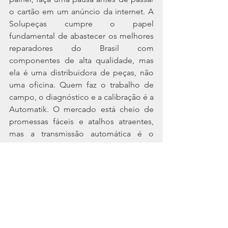
o cartão em um anúncio da internet. A 
Solupeças cumpre o papel 
fundamental de abastecer os melhores 
reparadores do Brasil com 
componentes de alta qualidade, mas 
ela é uma distribuidora de peças, não 
uma oficina. Quem faz o trabalho de 
campo, o diagnóstico e a calibração é a 
Automatik. O mercado está cheio de 
promessas fáceis e atalhos atraentes, 
mas a transmissão automática é o 
sistema mais complexo do seu carro e 
não aceita improvisos. Antes de gastar 
com um câmbio completo, descubra 
se você realmente precisa de um. Na 
maioria das vezes, o que você precisa 
não é de uma caixa nova, mas sim de 
um diagnóstico honesto.