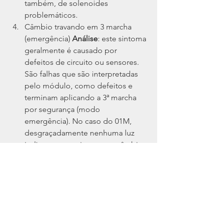
também, de solenoides 
problemáticos.
Câmbio travando em 3 marcha 
(emergência) 
Análise
: este sintoma 
geralmente é causado por 
defeitos de circuito ou sensores. 
São falhas que são interpretadas 
pelo módulo, como defeitos e 
terminam aplicando a 3ª marcha 
por segurança (modo 
emergência). No caso do 01M, 
desgraçadamente nenhuma luz 
indica ao motorista que o câmbio 
entrou em emergência.
Câmbio desengatando primeira 
marcha após aquecido, seguido 
de forte tranco ao se tentar sair. 
Análise
: este sintoma está 
relacionado com um vazamento 