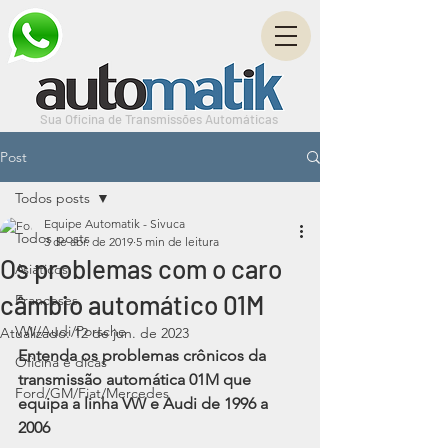
Sua Oficina de Transmissões Automáticas
Post
Todos posts
Equipe Automatik - Sivuca
Todos posts
3 de abr. de 2019
5 min de leitura
Os problemas com o caro
Asiáticos
câmbio automático 01M
Franceses
VW/Audi/Porsche
Atualizado:
12 de jun. de 2023
Entenda os problemas crônicos da 
Oficina e dicas
transmissão automática 01M que 
Ford/GM/Fiat/Mercedes
equipa a linha VW e Audi de 1996 a 
2006 