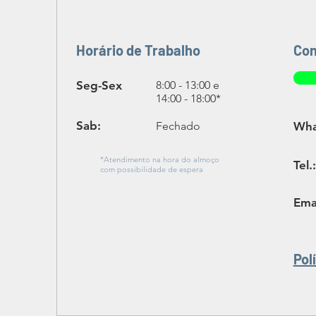
Horário de Trabalho
Con
Seg-Sex
8:00 - 13:00 e
14:00 - 18:00*
Sab:
Fechado
Wha
*Atendimento na hora do almoço
Tel.:
com possibilidade de espera
Emai
Pol