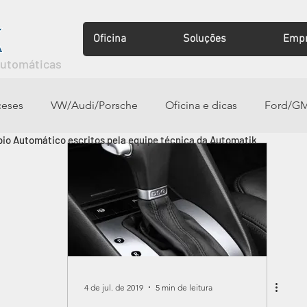
Oficina
Soluções
Emp
Automáticas
ceses
VW/Audi/Porsche
Oficina e dicas
Ford/GM
io Automático escritos pela equipe técnica da Automatik
4 de jul. de 2019
5 min de leitura