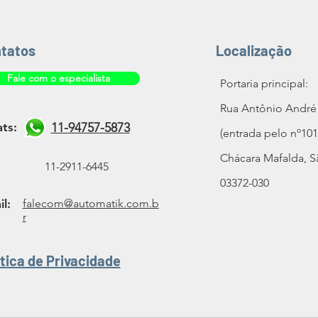
tatos
Localização
Fale com o especialista
Portaria principal:
Rua Antônio André 
ts:
11-94757-5873
(entrada pelo nº101
Chácara Mafalda, S
11-2911-6445
03372-030
l:
falecom@automatik.com.b
r
ítica de Privacidade